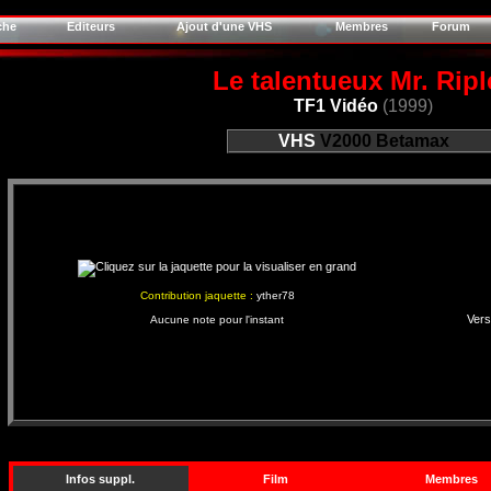
che
Editeurs
Ajout d'une VHS
Membres
Forum
Le talentueux Mr. Ripl
TF1 Vidéo
(1999)
VHS
V2000
Betamax
Contribution jaquette :
yther78
Vers
Aucune note pour l'instant
Infos suppl.
Film
Membres