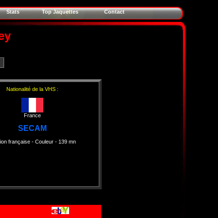
Stats
Top Jaquettes
Contact
ey
Nationalité de la VHS :
France
SECAM
ion française
- Couleur
- 139 mn