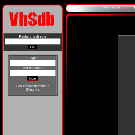
Recherche
Recherche directe
Login
Mot de passe
Pas encore membre ?
S'inscrire