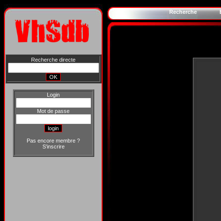
Recherche
Recherche directe
Login
Mot de passe
Pas encore membre ?
S'inscrire