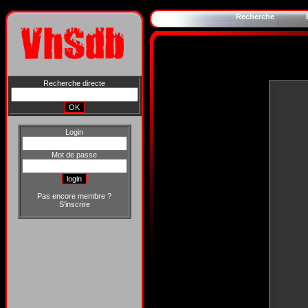
Recherche
Recherche directe
Login
Mot de passe
Pas encore membre ?
S'inscrire