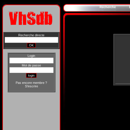
Recherche
Recherche directe
Login
Mot de passe
Pas encore membre ?
S'inscrire