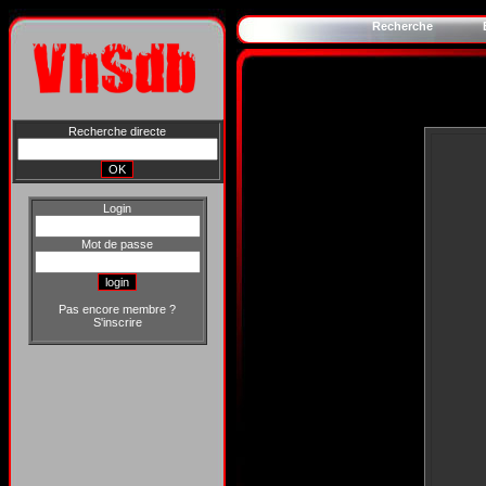
Recherche
Recherche directe
Login
Mot de passe
Pas encore membre ?
S'inscrire