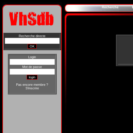
Recherche
Recherche directe
Login
Mot de passe
Pas encore membre ?
S'inscrire