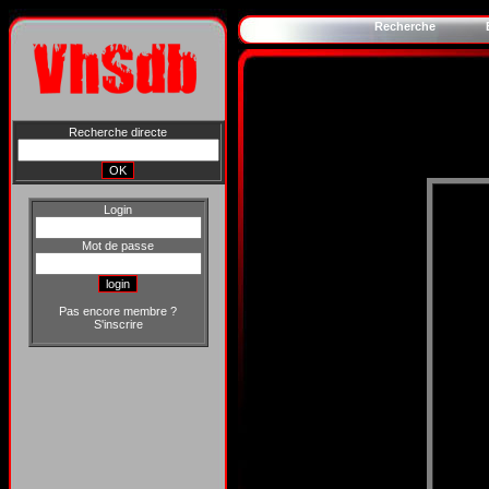
Recherche
Recherche directe
Login
Mot de passe
Pas encore membre ?
S'inscrire