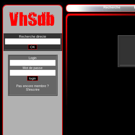
Recherche
Recherche directe
Login
Mot de passe
Pas encore membre ?
S'inscrire