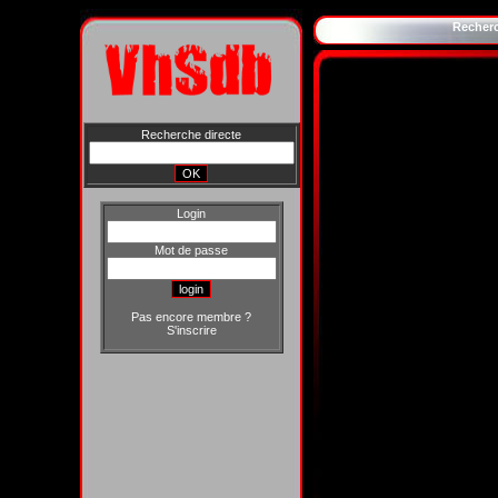
Recher
Recherche directe
Login
Mot de passe
Pas encore membre ?
S'inscrire