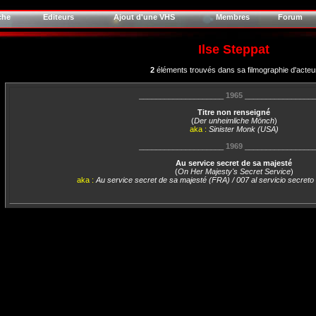
che
Editeurs
Ajout d'une VHS
Membres
Forum
Ilse Steppat
2
éléments trouvés dans sa filmographie d'acteu
____________________
1965
________________
Titre non renseigné
(
Der unheimliche Mönch
)
aka :
Sinister Monk (USA)
____________________
1969
________________
Au service secret de sa majesté
(
On Her Majesty's Secret Service
)
aka :
Au service secret de sa majesté (FRA) / 007 al servicio secret