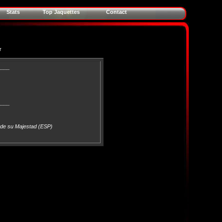
Stats
Top Jaquettes
Contact
r
____
____
o de su Majestad (ESP)