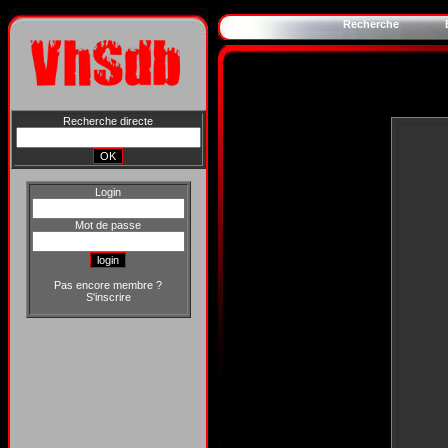
Recherche
Recherche directe
Login
Mot de passe
Pas encore membre ?
S'inscrire