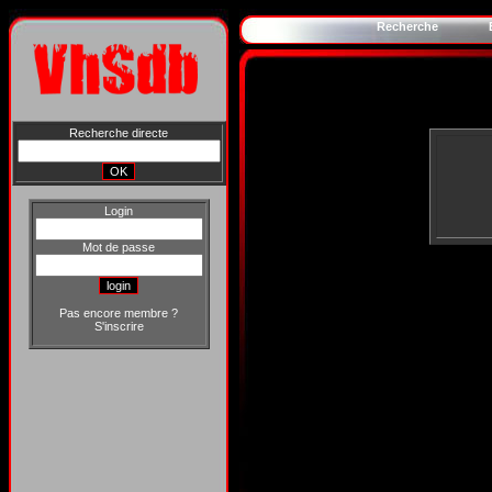
Recherche
Recherche directe
Login
Mot de passe
Pas encore membre ?
S'inscrire