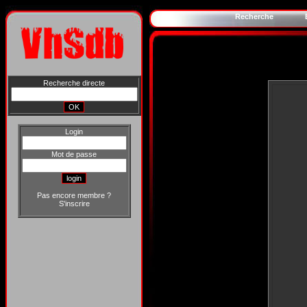
Recherche
Recherche directe
Login
Mot de passe
Pas encore membre ?
S'inscrire