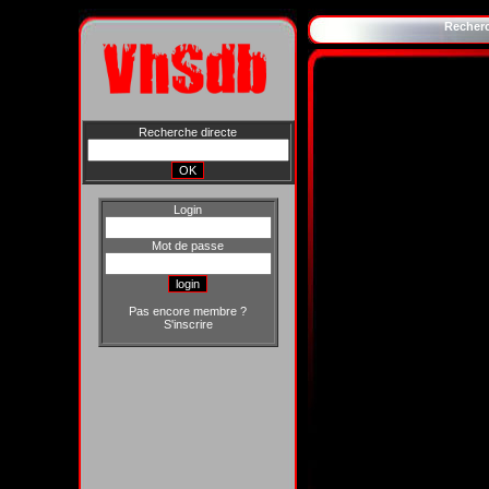
Recher
Recherche directe
Login
Mot de passe
Pas encore membre ?
S'inscrire