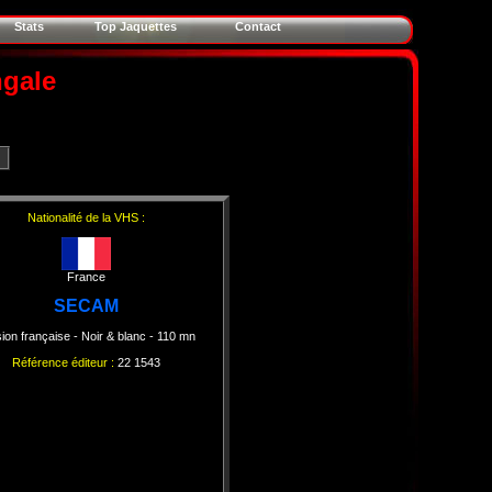
Stats
Top Jaquettes
Contact
ngale
Nationalité de la VHS :
France
SECAM
ion française
- Noir & blanc
- 110 mn
Référence éditeur :
22 1543