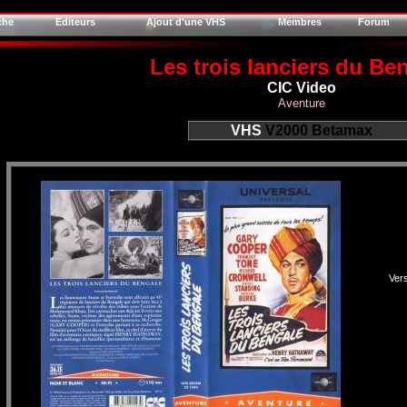
che
Editeurs
Ajout d'une VHS
Membres
Forum
Les trois lanciers du Be
CIC Video
Aventure
VHS
V2000
Betamax
Vers