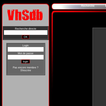
Recherche
Recherche directe
Login
Mot de passe
Pas encore membre ?
S'inscrire