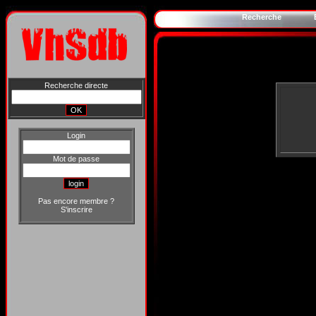
Recherche
Recherche directe
Login
Mot de passe
Pas encore membre ?
S'inscrire