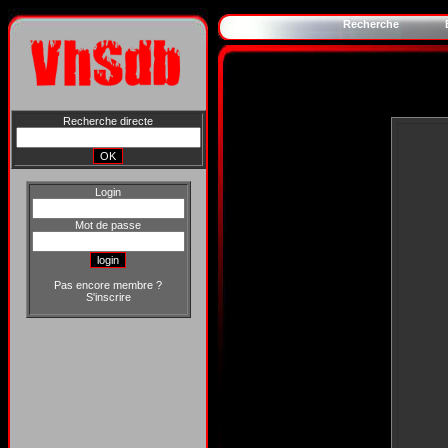
Recherche
Recherche directe
Login
Mot de passe
Pas encore membre ?
S'inscrire