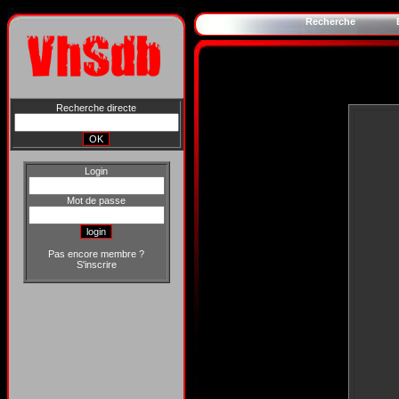
Recherche
Recherche directe
Login
Mot de passe
Pas encore membre ?
S'inscrire