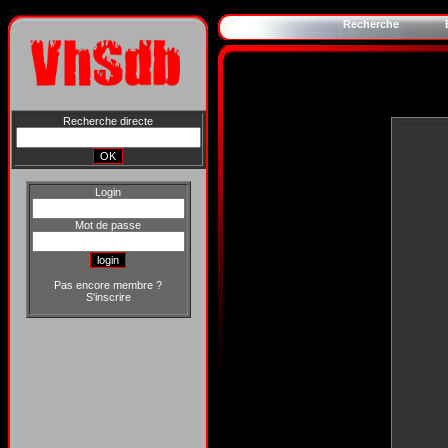
Recherche
Recherche directe
Login
Mot de passe
Pas encore membre ?
S'inscrire