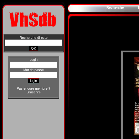
Recherche
Recherche directe
Login
Mot de passe
Pas encore membre ?
S'inscrire