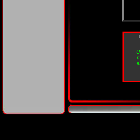
U
m
e