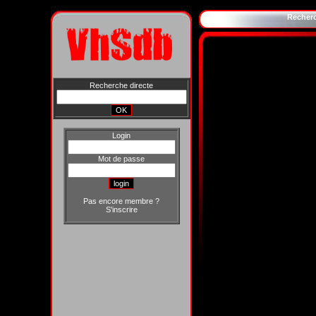
Recher
Recherche directe
Login
Mot de passe
Pas encore membre ?
S'inscrire