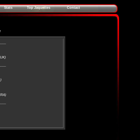
Stats
Top Jaquettes
Contact
r
____
(UK)
____
)
FRA)
____