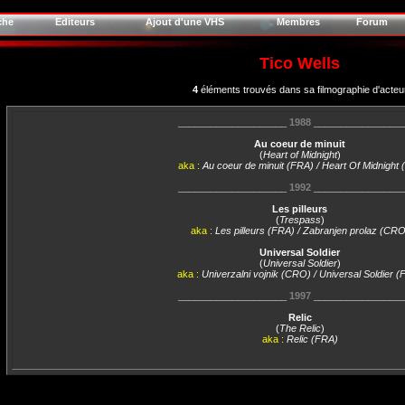
che
Editeurs
Ajout d'une VHS
Membres
Forum
Tico Wells
4
éléments trouvés dans sa filmographie d'acteu
____________________
1988
________________
Au coeur de minuit
(
Heart of Midnight
)
aka :
Au coeur de minuit (FRA) / Heart Of Midnight 
____________________
1992
________________
Les pilleurs
(
Trespass
)
aka :
Les pilleurs (FRA) / Zabranjen prolaz (CRO
Universal Soldier
(
Universal Soldier
)
aka :
Univerzalni vojnik (CRO) / Universal Soldier (
____________________
1997
________________
Relic
(
The Relic
)
aka :
Relic (FRA)