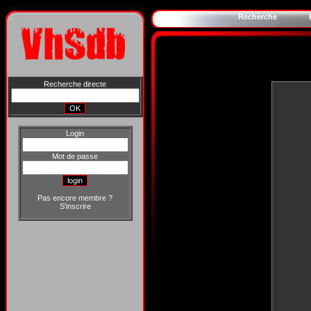
Recherche
Recherche directe
Login
Mot de passe
Pas encore membre ?
S'inscrire