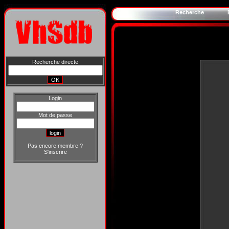
Recherche
Recherche directe
Login
Mot de passe
Pas encore membre ?
S'inscrire