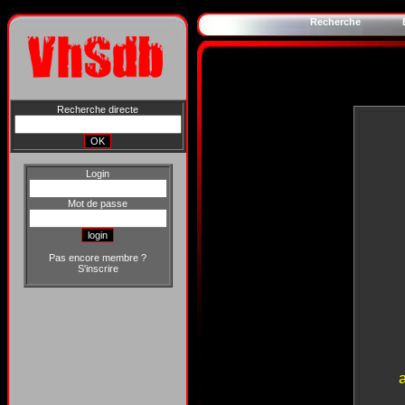
Recherche
Recherche directe
Login
Mot de passe
Pas encore membre ?
S'inscrire