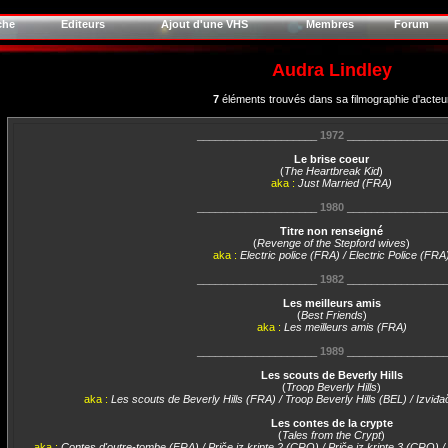
che
Editeurs
Ajout d'une VHS
Membres
Forum
Audra Lindley
7
éléments trouvés dans sa filmographie d'acteu
____________________
1972
________________
Le brise coeur
(
The Heartbreak Kid
)
aka :
Just Married (FRA)
____________________
1980
________________
Titre non renseigné
(
Revenge of the Stepford wives
)
aka :
Electric police (FRA) / Electric Police (FRA
____________________
1982
________________
Les meilleurs amis
(
Best Friends
)
aka :
Les meilleurs amis (FRA)
____________________
1989
________________
Les scouts de Beverly Hills
(
Troop Beverly Hills
)
aka :
Les scouts de Beverly Hills (FRA) / Troop Beverly Hills (BEL) / Izviđ
Les contes de la crypte
(
Tales from the Crypt
)
aka :
Contes d'outre-tombe (FRA) / Priče iz kripte 2 (CRO) / Priče iz kripte 3 (CRO) / 