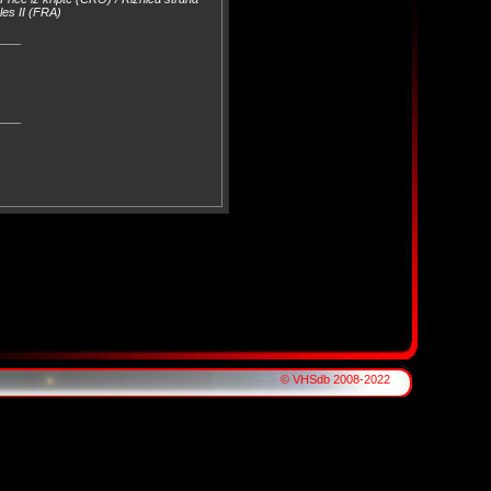
es II (FRA)
____
)
____
© VHSdb 2008-2022