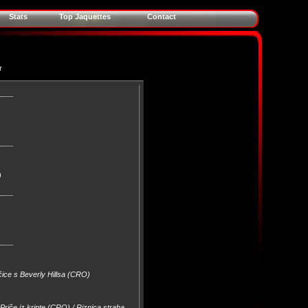
Stats
Top Jaquettes
Contact
r
____
____
)
____
____
ačice s Beverly Hillsa (CRO)
Priče iz kripte (CRO) / Riznica straha