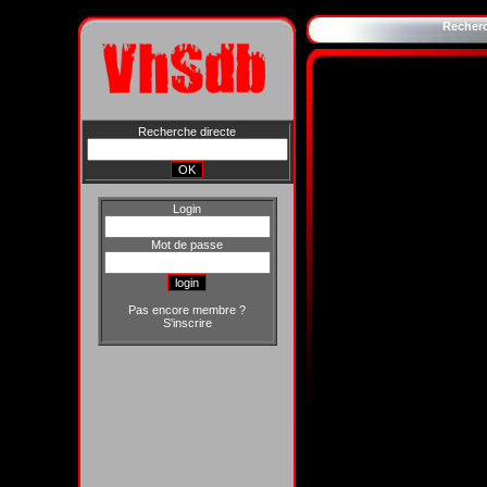
Recher
Recherche directe
Login
Mot de passe
Pas encore membre ?
S'inscrire