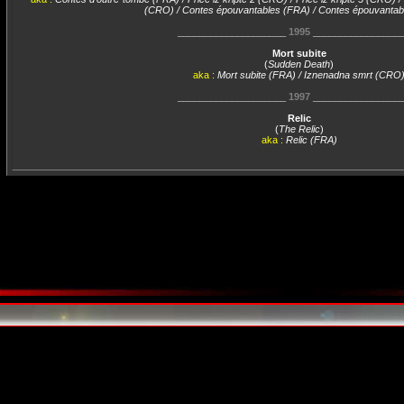
(CRO) / Contes épouvantables (FRA) / Contes épouvantabl
____________________
1995
________________
Mort subite
(
Sudden Death
)
aka :
Mort subite (FRA) / Iznenadna smrt (CRO
____________________
1997
________________
Relic
(
The Relic
)
aka :
Relic (FRA)