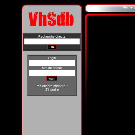
Recher
Recherche directe
Login
Mot de passe
Pas encore membre ?
S'inscrire