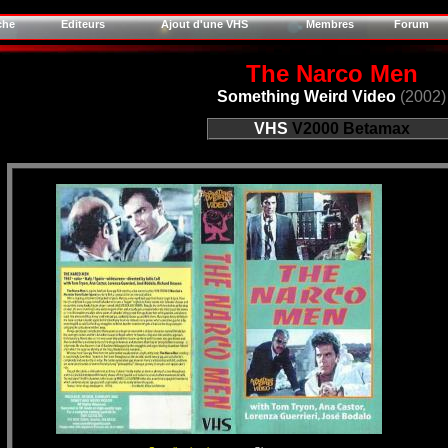
che
Editeurs
Ajout d'une VHS
Membres
Forum
The Narco Men
Something Weird Video
(2002)
VHS
V2000
Betamax