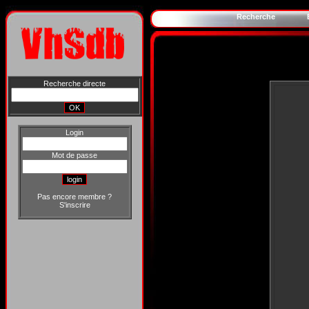
Recherche
Recherche directe
Login
Mot de passe
Pas encore membre ?
S'inscrire