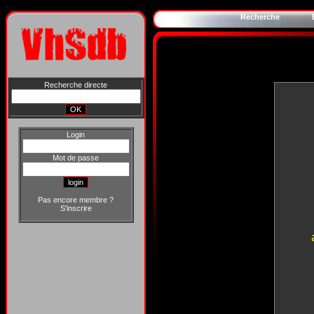
Recherche
Recherche directe
Login
Mot de passe
Pas encore membre ?
S'inscrire