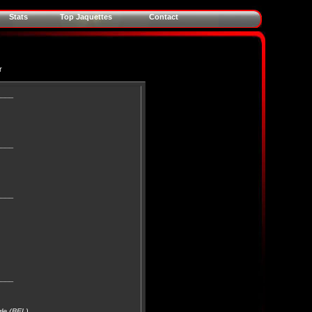
Stats
Top Jaquettes
Contact
r
____
____
____
____
gle (BEL)