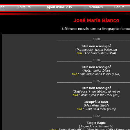
che
Editeurs
Ajout d'une VHS
Membres
Forum
José María Blanco
6
éléments trouvés dans sa filmographie d'acteu
____________________
1968
________________
Titre non renseigné
(
Persecución hasta Valencia
)
aka :
The Narco Men (USA)
____________________
1970
________________
Titre non renseigné
(
Hola... señor Dios
)
aka :
Une larme dans le ciel (FRA)
____________________
1975
________________
Titre non renseigné
(
Gatti rossi in un labirinto di vetro
)
aka :
Wide-Eyed in the Dark (NL)
Jusqu'à la mort
(
Metralleta 'Stein'
)
aka :
Jusqu'à la mort (FRA)
____________________
1982
________________
Target Eagle
(
Jugando con la muerte
)
aka :
Target Eagle (FRA) / Fire Mission (DE) / Target ea