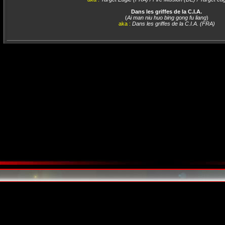
Dans les griffes de la C.I.A.
(
Ai man niu huo bing gong fu liang
)
aka :
Dans les griffes de la C.I.A. (FRA)