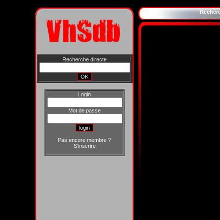
Recher
Recherche directe
Login
Mot de passe
Pas encore membre ?
S'inscrire