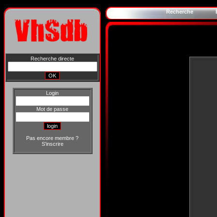
Recherche
Recherche directe
Login
Mot de passe
Pas encore membre ?
S'inscrire