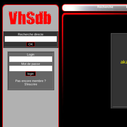
Recherche
Recherche directe
Login
ak
Mot de passe
Pas encore membre ?
S'inscrire