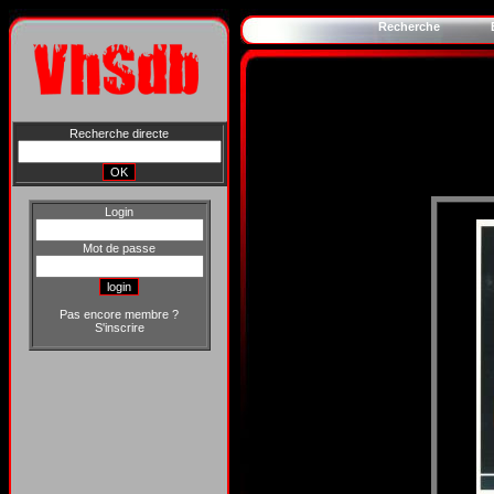
Recherche
Recherche directe
Login
Mot de passe
Pas encore membre ?
S'inscrire