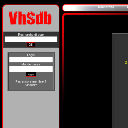
Recherche
Recherche directe
Login
a
Mot de passe
Pas encore membre ?
S'inscrire