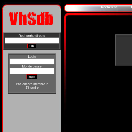
Recherche
Recherche directe
Login
Mot de passe
Pas encore membre ?
S'inscrire