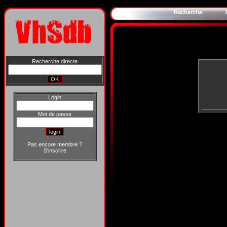
Recherche
Recherche directe
Login
Mot de passe
Pas encore membre ?
S'inscrire