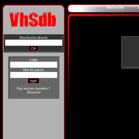
Recherche
Recherche directe
Login
Mot de passe
Pas encore membre ?
S'inscrire