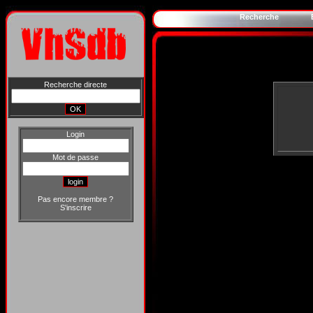
Recherche
Recherche directe
Login
Mot de passe
Pas encore membre ?
S'inscrire