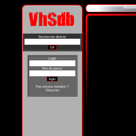
Recher
Recherche directe
Login
Mot de passe
Pas encore membre ?
S'inscrire