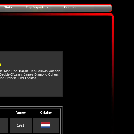
Stats
Top Jaquettes
Contact
s
la
,
Matt Roe
,
Karen Elise Baldwin
,
Joseph
Debbie O'Leary
,
James Diamond Cohen
,
ian Francis
,
Lori Thomas
Année
Origine
1991