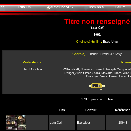
che
Editeurs
Ajout d'une VHS
Membres
Forum
Titre non renseigné
(Last Call)
1991
Origine(s) du film :
Etats-Unis
Genre(s) :
Thriller / Erotique / Sexy
Réalisateur(s)
Acteur
Jag Mundhra
William Katt
,
Shannon Tweed
,
Joseph Campanel
Dellger
,
Alvin Silver
,
Stella Stevens
,
Marc Wint
,
Crisstyn Dante
,
Dena Drotar
,
Br
1
VHS propose ce film
Titre
Editeur
Référence
Last Call
Excalibur
10943