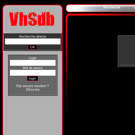
Recherche
Recherche directe
Login
Mot de passe
Pas encore membre ?
S'inscrire