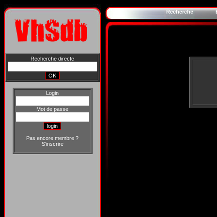
Recherche
Recherche directe
Login
Mot de passe
Pas encore membre ?
S'inscrire