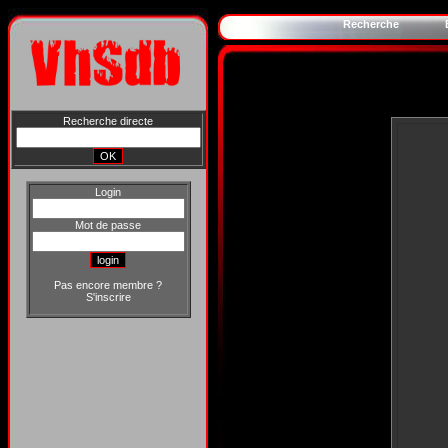
Recherche
Recherche directe
Login
Mot de passe
Pas encore membre ?
S'inscrire