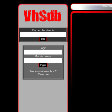
Recher
Recherche directe
Login
Mot de passe
Pas encore membre ?
S'inscrire