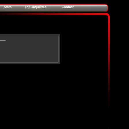
Stats
Top Jaquettes
Contact
____