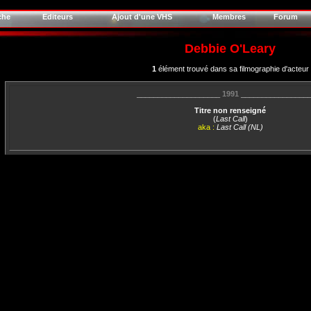
che
Editeurs
Ajout d'une VHS
Membres
Forum
Debbie O'Leary
1
élément trouvé dans sa filmographie d'acteur
____________________
1991
________________
Titre non renseigné
(
Last Call
)
aka :
Last Call (NL)