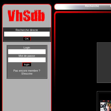
Recherche
Recherche directe
Login
Mot de passe
Pas encore membre ?
S'inscrire