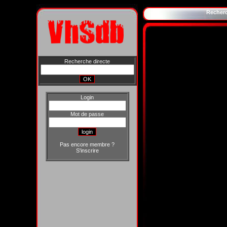
Recher
Recherche directe
Login
Mot de passe
Pas encore membre ?
S'inscrire