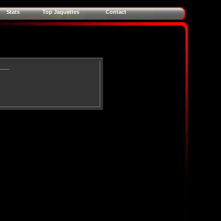
Stats
Top Jaquettes
Contact
____