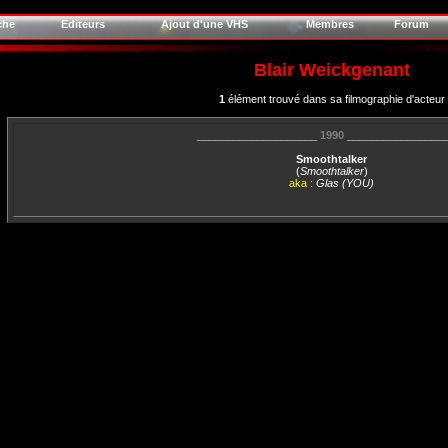
che
Editeurs
Ajout d'une VHS
Membres
Forum
Blair Weickgenant
1
élément trouvé dans sa filmographie d'acteur
____________________
1990
________________
Smoothtalker
(
Smoothtalker
)
aka :
Glas (YOU)