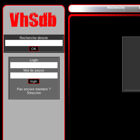
Recherche
Recherche directe
Login
Mot de passe
Pas encore membre ?
S'inscrire