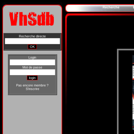
Recherche
Recherche directe
Login
Mot de passe
Pas encore membre ?
S'inscrire