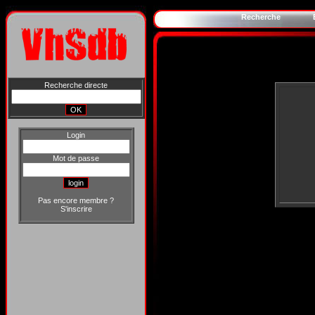
Recherche
Recherche directe
Login
Mot de passe
Pas encore membre ?
S'inscrire