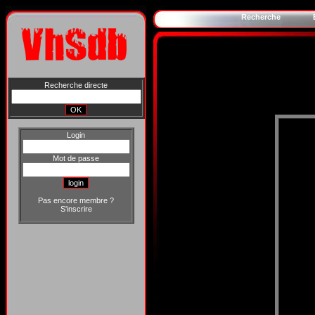
Recherche
Recherche directe
Login
Mot de passe
Pas encore membre ?
S'inscrire