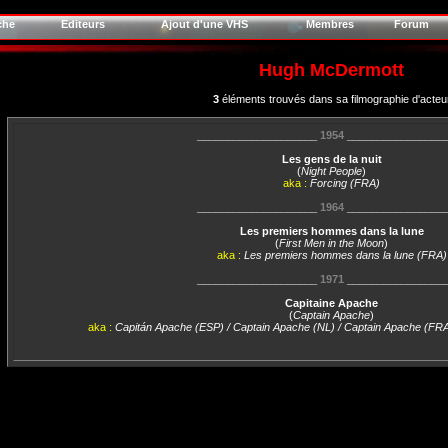
che
Editeurs
Ajout d'une VHS
Membres
Forum
Hugh McDermott
3
éléments trouvés dans sa filmographie d'acteu
____________________
1954
________________
Les gens de la nuit
(
Night People
)
aka :
Forcing (FRA)
____________________
1964
________________
Les premiers hommes dans la lune
(
First Men in the Moon
)
aka :
Les premiers hommes dans la lune (FRA)
____________________
1971
________________
Capitaine Apache
(
Captain Apache
)
aka :
Capitán Apache (ESP) / Captain Apache (NL) / Captain Apache (FRA