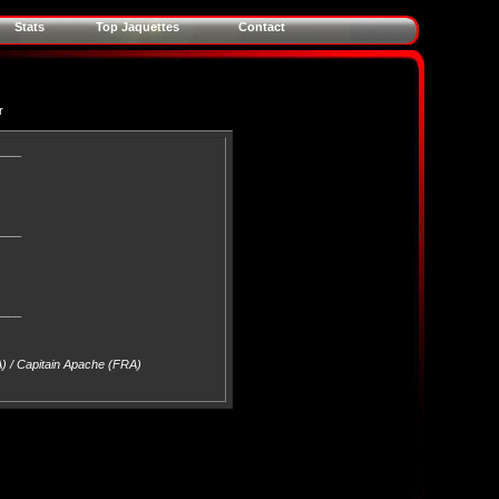
Stats
Top Jaquettes
Contact
r
____
____
____
) / Capitain Apache (FRA)