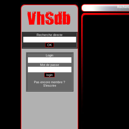
Recher
Recherche directe
Login
Mot de passe
Pas encore membre ?
S'inscrire