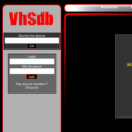
Recherche
Recherche directe
Login
ak
Mot de passe
Pas encore membre ?
S'inscrire